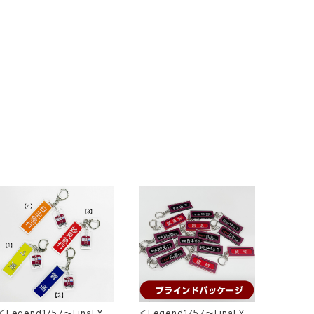
＜Legend1757～Final Ye
＜Legend1757～Final Ye