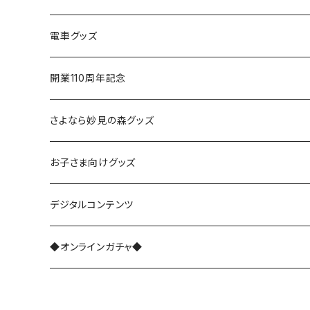
電車グッズ
鉄道模型（Nゲージ）
開業110周年記念
さよなら復刻塗装車両
さよなら妙見の森グッズ
能勢1700系
お子さま向けグッズ
レジェンド1757
能勢3100系
デジタルコンテンツ
さよなら1755
能勢5100系
◆オンラインガチャ◆
能勢7200系