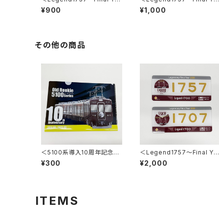
ar 2026～＞2連アクリルキ
ar 2026～＞ミニチュアマグ
¥900
¥1,000
ーホルダー
ネット2枚セット
その他の商品
＜5100系導入10周年記念＞
＜Legend1757～Final Ye
クリアファイル（写真ver.）
ar 2026～＞車内掲出プレ
¥300
¥2,000
ト2枚セット
ITEMS