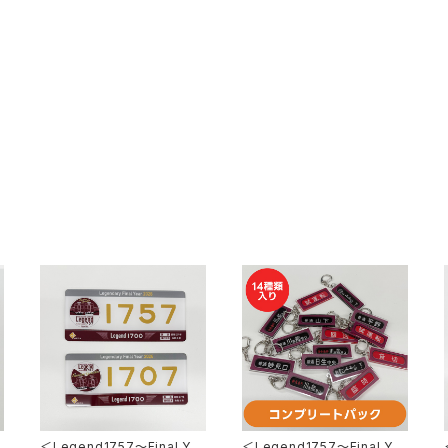
＜Legend1757～Final Ye
＜Legend1757～Final Ye