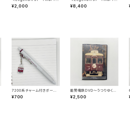
ar 2026～＞車内掲出プレー
ar 2026～＞ 側面方向幕キ
¥2,000
¥8,400
ト2枚セット
ーホルダー※コンプリートパッ
ク※
7200系チャーム付きボール
能勢電鉄DVD～うつりゆく季
ー
ペン
節を駆け抜ける～
¥700
¥2,500