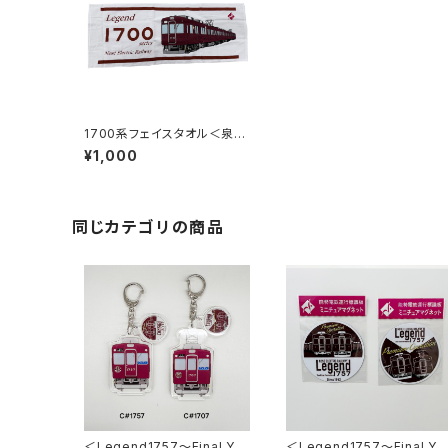
1700系フェイスタオル＜泉州
タオル＞
¥1,000
同じカテゴリの商品
＜Legend1757～Final Ye
＜Legend1757～Final Ye