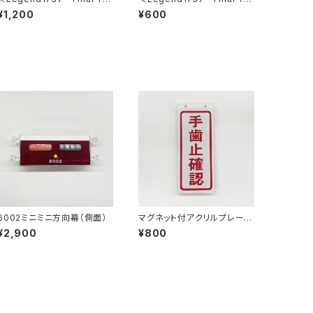
ar 2026～＞スタフ用列車種
ar 2026～＞ 側面方向幕キ
¥1,200
¥600
別プレートキーホルダー
ーホルダー※ブラインドパッケ
ージ※
6002ミニミニ方向幕（側面）
マグネット付アクリルプレート
＜手歯止確認＞
¥2,900
¥800