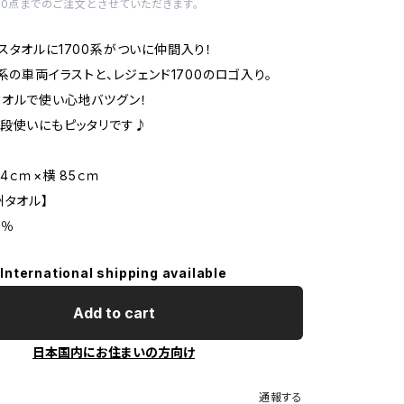
10点までのご注文とさせていただきます。
スタオルに1700系がついに仲間入り！
0系の車両イラストと、レジェンド1700のロゴ入り。
オルで使い心地バツグン！
段使いにもピッタリです♪
34ｃｍ×横 85ｃｍ
州タオル】
0％
International shipping available
Add to cart
日本国内にお住まいの方向け
通報する