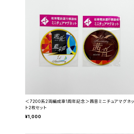
＜7200系2両編成車1周年記念＞茜音ミニチュアマグネ
ト2枚セット
¥1,000