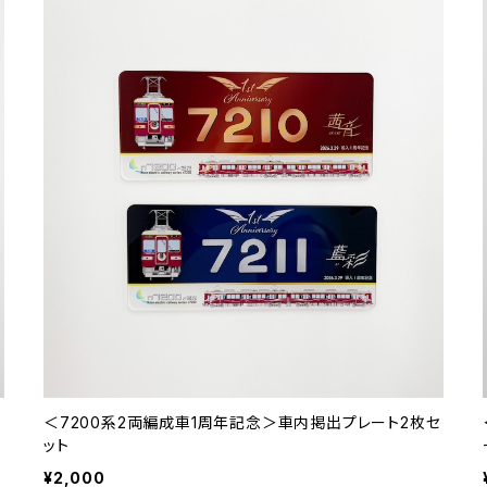
＜7200系2両編成車1周年記念＞車内掲出プレート2枚セ
ット
¥2,000