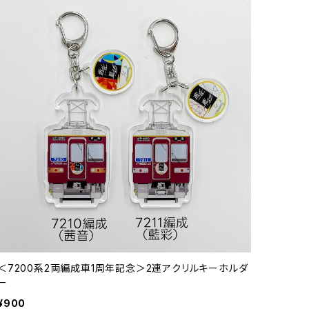
＜7200系2両編成車1周年記念＞2連アクリルキーホルダ
ー
¥900