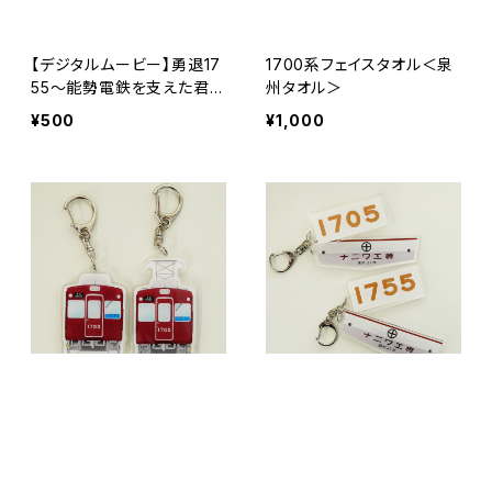
【デジタルムービー】勇退17
1700系フェイスタオル＜泉
55～能勢電鉄を支えた君に
州タオル＞
感謝～
¥500
¥1,000
＜1755勇退記念＞両面ア
＜1755勇退記念＞車内番
クリルキーホルダー（1755+
号板+車内製造板2連キー
2062／1705+2013）
ホルダー
¥900
¥1,200
キーワードから探す