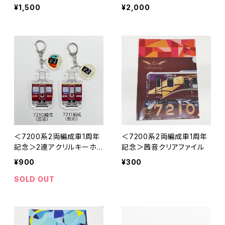
レートスタンド （7210号車）
枚セット
¥1,500
¥2,000
＜7200系2両編成車1周年
＜7200系2両編成車1周年
記念＞2連アクリルキーホ
記念＞茜音クリアファイル
ルダー
¥900
¥300
SOLD OUT