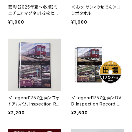
藍彩【2025年夏～冬版】ミ
＜おっ！サン×のせでん＞コ
ニチュアマグネット2枚セッ
ラボタオル
ト
¥1,000
¥1,600
＜Legend1757企画＞フォ
＜Legend1757企画＞DV
トアルバム Inspection Re
D Inspection Record ～
cord ～最後の重要部検査
最後の重要部検査～
¥2,200
¥3,500
～