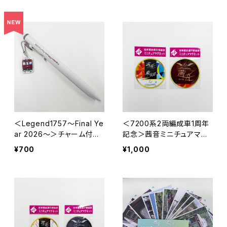
＜Legend1757～Final Ye
＜7200系2両編成車1周年
ar 2026～＞チャーム付ボ
記念＞茜音ミニチュアマグ
ールペン
ネット2枚セット
¥700
¥1,000