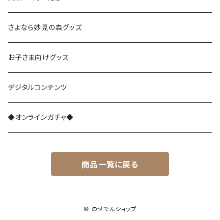
能勢1700系
さよなら妙見の森グッズ
レジェンド1757
能勢3100系
お子さま向けグッズ
さよなら1755
能勢5100系
デジタルコンテンツ
能勢7200系
◆オンラインガチャ◆
能勢7200系（ラッピング列車）
商品一覧に戻る
能勢6002編成
マグネット付アクリルプレート
© のせでんショップ