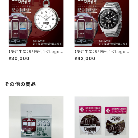
【受注生産：8月受付】＜Legen
【受注生産：8月受付】＜Legen
d1757記念腕時計［4］＞Pock
d1757記念腕時計［5］＞ダイバ
¥30,000
¥42,000
et Watch
ーズメタルモデル：ダイバーズブ
ラック01
その他の商品