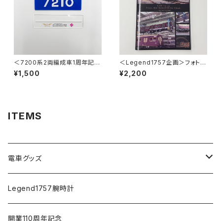
＜7200系2両編成車1周年記念
＜Legend1757企画＞フォトア
＞車番・ワンマン両面プレートス
ルバム Inspection Record ～
¥1,500
¥2,200
タンド （7210号車）
最後の重要部検査～
ITEMS
電車グッズ
鉄道模型（Nゲージ）
Legend1757腕時計
さよなら復刻塗装車両
開業110周年記念