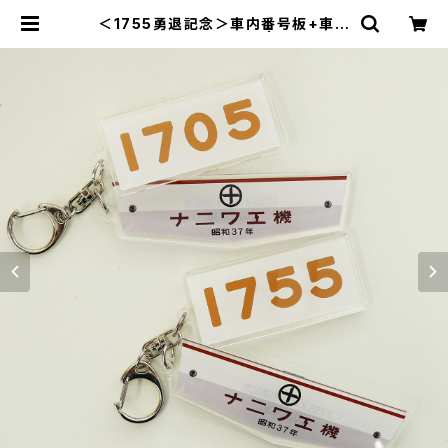
＜1755勇退記念＞車内番号板+車内
製造板2連キーホルダー | のせでんシ
ョップ