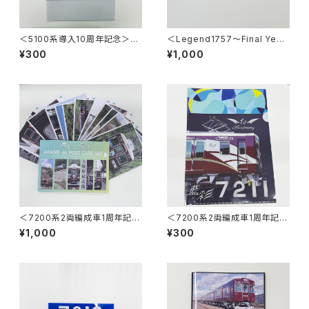
＜5100系導入10周年記念＞ク
＜Legend1757～Final Year
リアファイル（イラストver.）
2026～＞ミニチュアマグネット
¥300
¥1,000
2枚セット
＜7200系2両編成車1周年記念
＜7200系2両編成車1周年記念
＞ポストカード12枚セット
＞藍彩クリアファイル
¥1,000
¥300