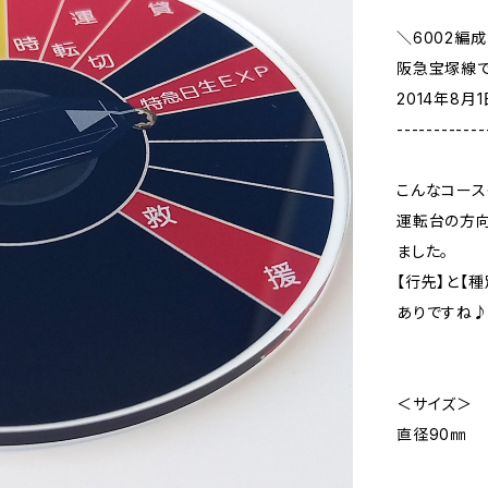
＼6002編
阪急宝塚線で
2014年8
------------
こんなコース
運転台の方向
ました。
【行先】と【
ありですね
＜サイズ＞
直径90㎜