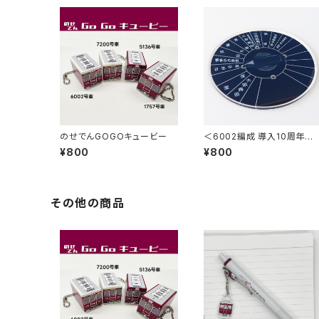
のせでんGOGOキュービー
＜6002編成 導入10周年＞
方向幕指令器（ダイヤル型）
¥800
¥800
クリルコースター【行先】
その他の商品