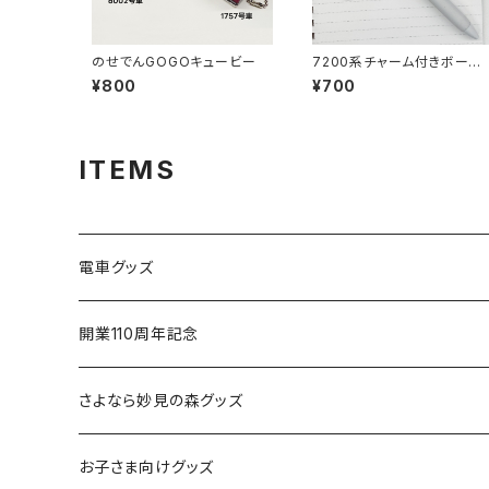
のせでんGOGOキュービー
7200系チャーム付きボール
ペン
¥800
¥700
ITEMS
電車グッズ
鉄道模型（Nゲージ）
開業110周年記念
さよなら復刻塗装車両
さよなら妙見の森グッズ
能勢1700系
お子さま向けグッズ