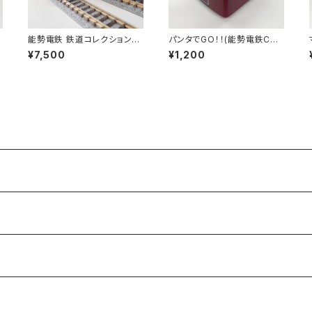
能勢電鉄 鉄道コレクション72
パンタでGO！！(能勢電鉄C#1
00系4両セット
757)
¥7,500
¥1,200