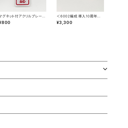
マグネット付アクリルプレート
＜6002編成 導入10周年＞ミ
＜手歯止確認＞
ニミニ方向幕（2連式）
¥800
¥3,300