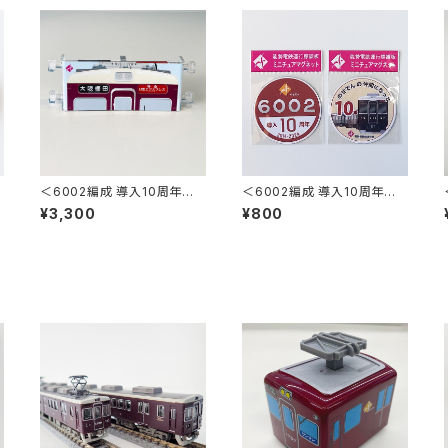
＜6002編成 導入10周年＞ミ
＜6002編成 導入10周年＞ミ
ア
ニミニ方向幕（2連式）
ニチュアマグネット2枚セット
¥3,300
¥800