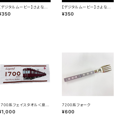
【デジタルムービー】さよなら3
【デジタルムービー】さよなら3
100系～僕は君を忘れない～
100系～僕は君を忘れない～
¥350
¥350
PART-3
PART-4
1700系フェイスタオル＜泉州
7200系フォーク
タオル＞
¥1,000
¥600