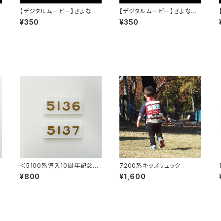
【デジタルムービー】さよなら3
【デジタルムービー】さよなら3
3
100系～僕は君を忘れない～
100系～僕は君を忘れない～
¥350
¥350
PART-1
PART-2
記
＜5100系導入10周年記念＞
7200系キッズリュック
ト
マグネット付アクリルプレート
¥800
¥1,600