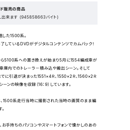
ード販売の商品
出来ます (945858663バイト)
退した1500系。
了しているDVDがデジタルコンテンツでカムバック！
から5100系への置き換えが始まり5月に1554編成車が
車庫内でのトレ－ラ－積み込や搬出シーン。そして
でに引退が決まった1551×4Ｒ、1550×2Ｒ、1560×2Ｒ
シーンの映像を収録（16：9）しています。
、1500系走行当時に撮影された当時の画質のまま編
す。
、お手持ちのパソコンやスマートフォンで懐かしのあの