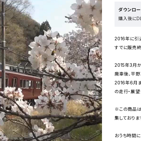
ダウンロ
購入後にDL
2016年に引
すでに販売終
2015年3月
廃車後、平野
2016年6月ま
の走行・展望
※この商品は
集しておりま
おうち時間に