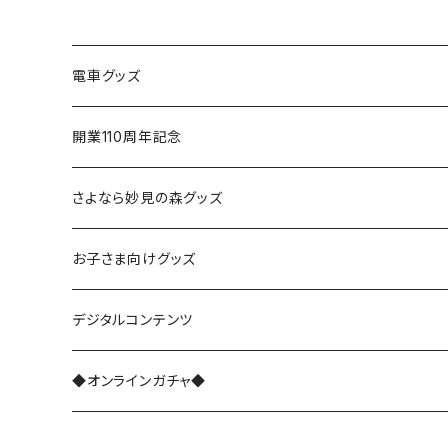
電車グッズ
鉄道模型（Nゲージ）
開業110周年記念
さよなら復刻塗装車両
さよなら妙見の森グッズ
能勢1700系
お子さま向けグッズ
レジェンド1757
能勢3100系
デジタルコンテンツ
さよなら1755
能勢5100系
◆オンラインガチャ◆
能勢7200系