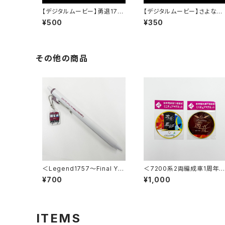
【デジタルムービー】勇退1755
【デジタルムービー】さよなら1
～能勢電鉄を支えた君に感謝
500系～1983年～2016年 
¥500
¥350
～
3年間の活躍～PART-1
その他の商品
＜Legend1757～Final Ye
＜7200系2両編成車1周年
ar 2026～＞チャーム付ボー
念＞茜音ミニチュアマグネッ
¥700
¥1,000
ルペン
2枚セット
ITEMS