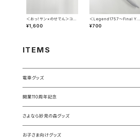
＜おっ！サン×のせでん＞コラ
＜Legend1757～Final Ye
ボタオル
ar 2026～＞チャーム付ボー
¥1,600
¥700
ルペン
ITEMS
電車グッズ
鉄道模型（Nゲージ）
開業110周年記念
さよなら復刻塗装車両
さよなら妙見の森グッズ
能勢1700系
お子さま向けグッズ