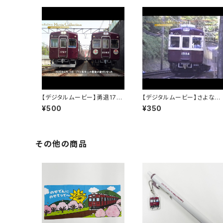
【デジタルムービー】勇退1755
【デジタルムービー】さよなら1
～能勢電鉄を支えた君に感謝
500系～1983年～2016年 
¥500
¥350
～
3年間の活躍～PART-1
その他の商品