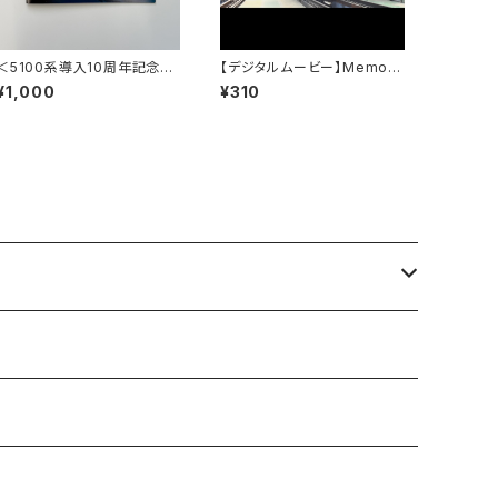
＜5100系導入10周年記念＞
【デジタルムービー】Memori
記念硬券4枚セット
es Forever 3100 ～記憶を
¥1,000
¥310
永遠に3100系～