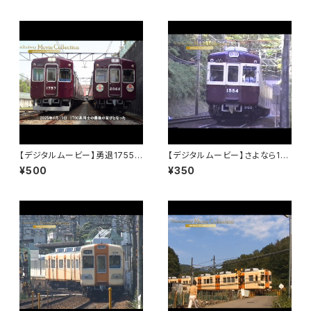
【デジタルムービー】勇退1755
【デジタルムービー】さよなら15
～能勢電鉄を支えた君に感謝～
00系～1983年～2016年 33
¥500
¥350
年間の活躍～PART-1