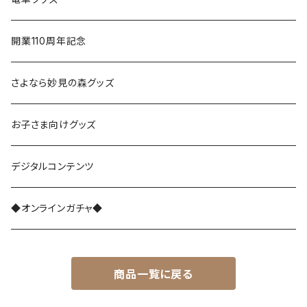
鉄道模型（Nゲージ）
開業110周年記念
さよなら復刻塗装車両
さよなら妙見の森グッズ
能勢1700系
お子さま向けグッズ
レジェンド1757
能勢3100系
デジタルコンテンツ
さよなら1755
能勢5100系
◆オンラインガチャ◆
能勢7200系
商品一覧に戻る
能勢7200系（ラッピング列車）