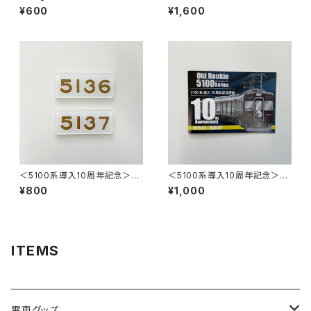
2026～＞ 側面方向幕キーホル
¥600
¥1,600
ダー※ブラインドパッケージ※
＜5100系導入10周年記念＞マ
＜5100系導入10周年記念＞記
グネット付アクリルプレート
念硬券4枚セット
¥800
¥1,000
ITEMS
電車グッズ