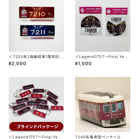
＜7200系2両編成車1周年記念
＜Legend1757～Final Year
＞車内掲出プレート2枚セット
2026～＞ミニチュアマグネット
¥2,000
¥1,000
2枚セット
＜Legend1757～Final Year
7200系電車型ペンケース