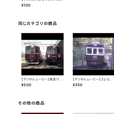
100系＞風鈴電車
¥100
同じカテゴリの商品
【デジタルムービー】勇退1755
【デジタルムービー】さよなら1
～能勢電鉄を支えた君に感謝
500系～1983年～2016年 
¥500
¥350
～
3年間の活躍～PART-1
その他の商品