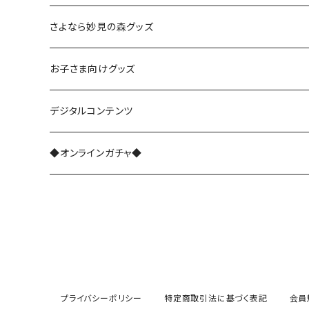
さよなら復刻塗装車両
さよなら妙見の森グッズ
能勢1700系
お子さま向けグッズ
レジェンド1757
能勢3100系
デジタルコンテンツ
さよなら1755
能勢5100系
◆オンラインガチャ◆
能勢7200系
能勢7200系（ラッピング列車）
能勢6002編成
プライバシーポリシー
特定商取引法に基づく表記
会員