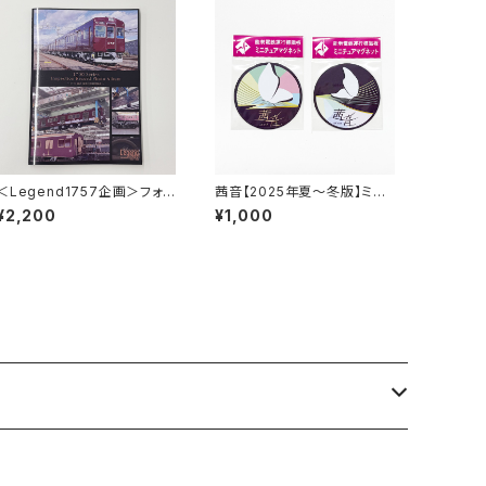
＜Legend1757企画＞フォト
茜音【2025年夏～冬版】ミニ
アルバム Inspection Recor
チュアマグネット2枚セット
¥2,200
¥1,000
d ～最後の重要部検査～