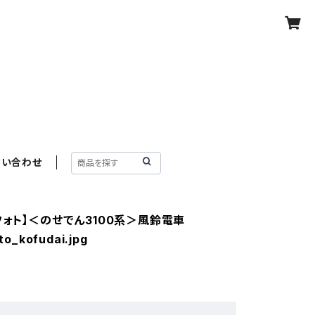
問い合わせ
フォト】＜のせでん3100系＞風鈴電車
to_kofudai.jpg