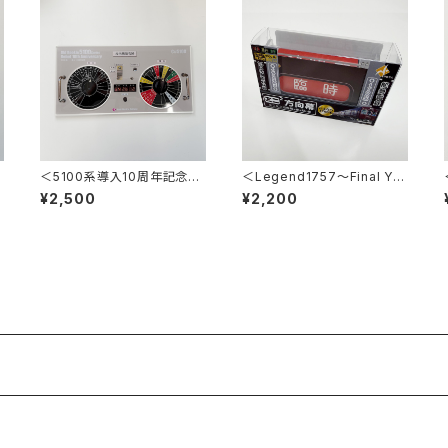
＜5100系導入10周年記念＞
＜Legend1757～Final Ye
方向幕指令器アクリルプレー
ar 2026～＞ミニミニ方向幕
¥2,500
¥2,200
ト コースター2枚付き（5108
号車）