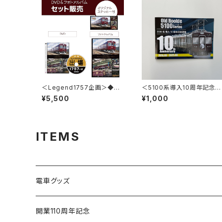
＜Legend1757企画＞◆セ
＜5100系導入10周年記念＞
ット販売： DVD・フォトアルバ
記念硬券4枚セット
¥5,500
¥1,000
ム 特典付き◆Inspection R
ecord ～最後の重要部検査
～
ITEMS
電車グッズ
鉄道模型（Nゲージ）
開業110周年記念