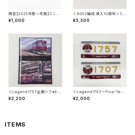
茜音【2025年夏～冬版】ミニチ
＜6002編成 導入10周年＞ミニ
ュアマグネット2枚セット
ミニ方向幕（2連式）
¥1,000
¥3,300
＜Legend1757企画＞フォトア
＜Legend1757～Final Year
ルバム Inspection Record ～
2026～＞車内掲出プレート2枚
¥2,200
¥2,000
最後の重要部検査～
セット
ITEMS