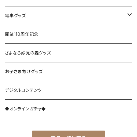
電車グッズ
鉄道模型（Nゲージ）
開業110周年記念
さよなら復刻塗装車両
さよなら妙見の森グッズ
能勢1700系
お子さま向けグッズ
レジェンド1757
能勢3100系
デジタルコンテンツ
さよなら1755
能勢5100系
◆オンラインガチャ◆
能勢7200系