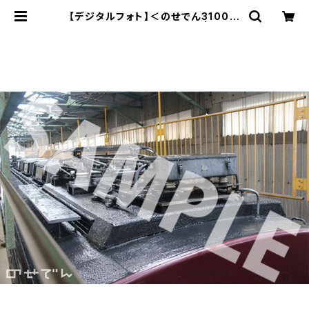
【デジタルフォト】＜のせでん3100系
＞最後まで残ったモニター台 | のせで
んショップ