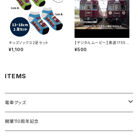
キッズソックス2足セット
【デジタルムービー】勇退1755
～能勢電鉄を支えた君に感謝～
¥1,100
¥500
ITEMS
電車グッズ
鉄道模型（Nゲージ）
開業110周年記念