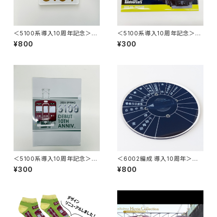
＜5100系導入10周年記念＞マ
＜5100系導入10周年記念＞ク
グネット付アクリルプレート
リアファイル（写真ver.）
¥800
¥300
＜5100系導入10周年記念＞ク
＜6002編成 導入10周年＞方
リアファイル（イラストver.）
向幕指令器（ダイヤル型）アクリ
¥300
¥800
ルコースター【行先】