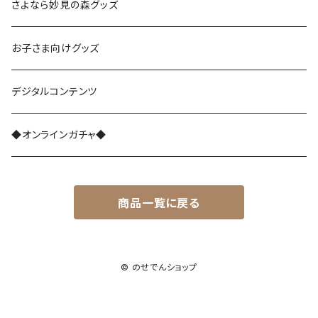
さよなら復刻塗装車両
さよなら妙見の森グッズ
能勢1700系
お子さま向けグッズ
レジェンド1757
能勢3100系
デジタルコンテンツ
さよなら1755
能勢5100系
◆オンラインガチャ◆
能勢7200系
商品一覧に戻る
能勢7200系（ラッピング列車）
能勢6002編成
© のせでんショップ
マグネット付アクリルプレート