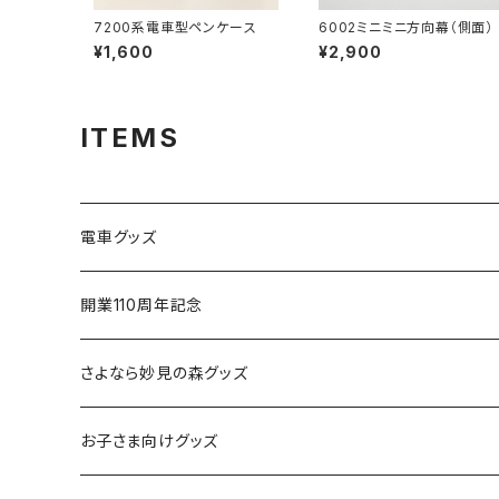
7200系電車型ペンケース
6002ミニミニ方向幕（側面）
¥1,600
¥2,900
ITEMS
電車グッズ
鉄道模型（Nゲージ）
開業110周年記念
さよなら復刻塗装車両
さよなら妙見の森グッズ
能勢1700系
お子さま向けグッズ