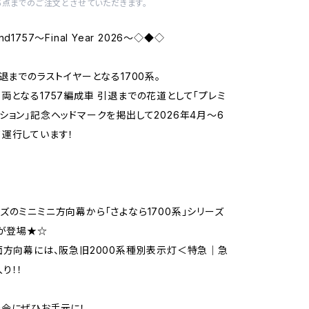
5点までのご注文とさせていただきます。
d1757～Final Year 2026～◇◆◇
引退までのラストイヤーとなる1700系。
両となる1757編成車 引退までの花道として「プレミ
ション」記念ヘッドマークを掲出して2026年4月～6
運行しています！
ズのミニミニ方向幕から「さよなら1700系」シリーズ
車が登場★☆
面方向幕には、阪急旧2000系種別表示灯＜特急｜急
り！！
会にぜひお手元に！