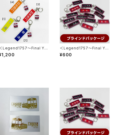
＜Legend1757～Final Ye
＜Legend1757～Final Ye
ar 2026～＞スタフ用列車種
ar 2026～＞ 側面方向幕キ
¥1,200
¥600
別プレートキーホルダー
ーホルダー※ブラインドパッケ
ージ※