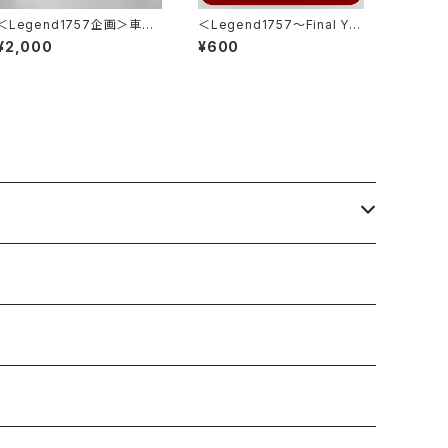
＜Legend1757企画＞車内
＜Legend1757～Final Ye
掲出記念銘板シート（箔押し）
ar 2026～＞ 側面方向幕キ
¥2,000
¥600
2枚セット
ーホルダー※ブラインドパッケ
ージ※