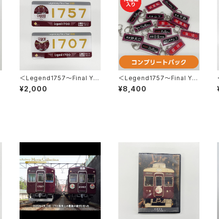
＜Legend1757～Final Ye
＜Legend1757～Final Ye
ar 2026～＞車内掲出プレー
ar 2026～＞ 側面方向幕キ
¥2,000
¥8,400
ト2枚セット
ーホルダー※コンプリートパッ
ク※