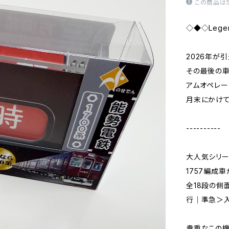
この商品は
◇◆◇Legen
2026年が
その最後の車
アムオペレー
月末にかけて
----------
大人気シリー
1757編成
全18段の側
行｜準急＞入
貴重なこの機