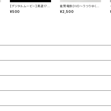
【デジタルムービー】勇退1755
能勢電鉄DVD～うつりゆく季
～能勢電鉄を支えた君に感謝
節を駆け抜ける～
¥500
¥2,500
～