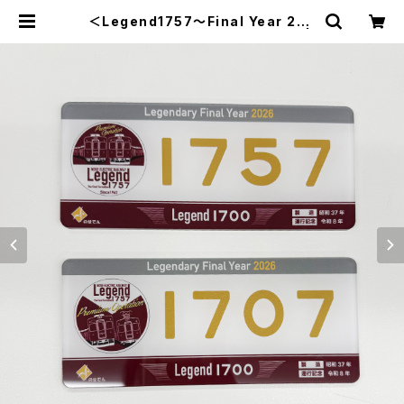
＜Legend1757～Final Year 202
6～＞車内掲出プレート2枚セット |
のせでんショップ