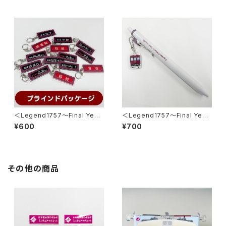
＜Legend1757～Final Year
＜Legend1757～Final Year
2026～＞ 側面方向幕キーホル
2026～＞チャーム付ボールペ
¥600
¥700
ダー※ブラインドパッケージ※
ン
その他の商品