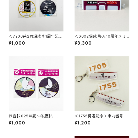
＜7200系2両編成車1周年記念
＜6002編成 導入10周年＞ミニ
＞藍彩ミニチュアマグネット2枚
ミニ方向幕（2連式）
¥1,000
¥3,300
セット
茜音【2025年夏～冬版】ミニチ
＜1755勇退記念＞車内番号板
ュアマグネット2枚セット
+車内製造板2連キーホルダー
¥1,000
¥1,200