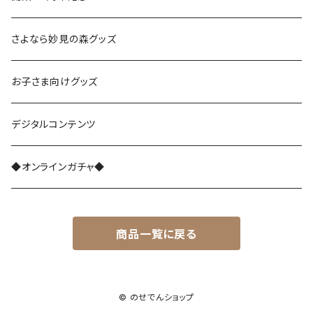
さよなら復刻塗装車両
さよなら妙見の森グッズ
能勢1700系
お子さま向けグッズ
レジェンド1757
能勢3100系
デジタルコンテンツ
さよなら1755
能勢5100系
◆オンラインガチャ◆
能勢7200系
商品一覧に戻る
能勢7200系（ラッピング列車）
能勢6002編成
© のせでんショップ