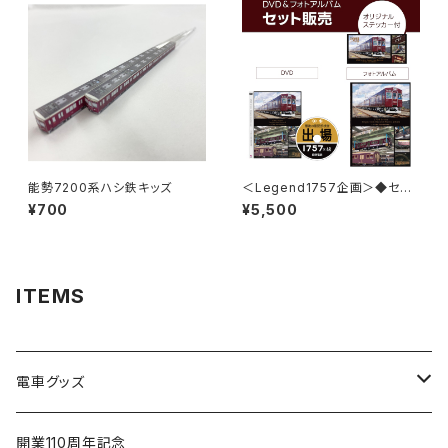
能勢7200系ハシ鉄キッズ
＜Legend1757企画＞◆セット
販売： DVD・フォトアルバム 特
¥700
¥5,500
典付き◆Inspection Record
～最後の重要部検査～
ITEMS
電車グッズ
鉄道模型（Nゲージ）
開業110周年記念