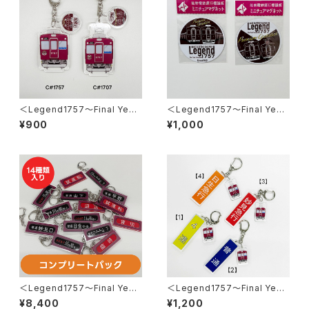
＜Legend1757～Final Year
＜Legend1757～Final Year
2026～＞2連アクリルキーホル
2026～＞ミニチュアマグネット
¥900
¥1,000
ダー
2枚セット
＜Legend1757～Final Year
＜Legend1757～Final Year
2026～＞ 側面方向幕キーホル
2026～＞スタフ用列車種別プ
¥8,400
¥1,200
ダー※コンプリートパック※
レートキーホルダー