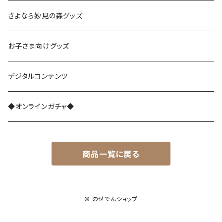
さよなら復刻塗装車両
さよなら妙見の森グッズ
能勢1700系
お子さま向けグッズ
レジェンド1757
能勢3100系
デジタルコンテンツ
さよなら1755
能勢5100系
◆オンラインガチャ◆
能勢7200系
商品一覧に戻る
能勢7200系（ラッピング列車）
能勢6002編成
© のせでんショップ