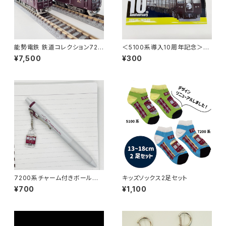
能勢電鉄 鉄道コレクション720
＜5100系導入10周年記念＞ク
0系4両セット
リアファイル（写真ver.）
¥7,500
¥300
7200系チャーム付きボールペ
キッズソックス2足セット
ン
¥700
¥1,100