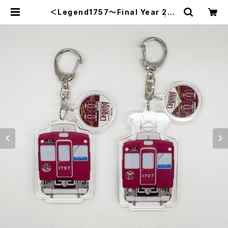
＜Legend1757～Final Year 202
6～＞2連アクリルキーホルダー | の
せでんショップ