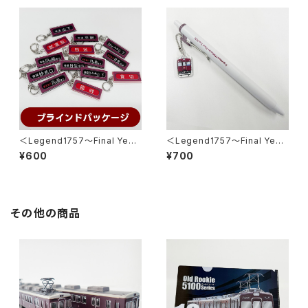
＜Legend1757～Final Year
＜Legend1757～Final Year
2026～＞ 側面方向幕キーホル
2026～＞チャーム付ボールペ
¥600
¥700
ダー※ブラインドパッケージ※
ン
その他の商品