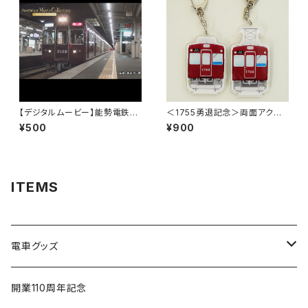
【デジタルムービー】能勢電鉄51
＜1755勇退記念＞両面アクリ
00系 誕生までの記録
ルキーホルダー（1755+2062／
¥500
¥900
1705+2013）
ITEMS
電車グッズ
鉄道模型（Nゲージ）
開業110周年記念