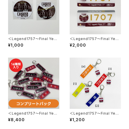
＜Legend1757～Final Year
＜Legend1757～Final Year
2026～＞ミニチュアマグネット
2026～＞車内掲出プレート2枚
¥1,000
¥2,000
2枚セット
セット
＜Legend1757～Final Year
＜Legend1757～Final Year
2026～＞ 側面方向幕キーホル
2026～＞スタフ用列車種別プ
¥8,400
¥1,200
ダー※コンプリートパック※
レートキーホルダー