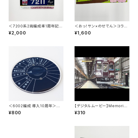
＜7200系2両編成車1周年記念
＜おっ！サン×のせでん＞コラボ
＞車内掲出プレート2枚セット
タオル
¥2,000
¥1,600
＜6002編成 導入10周年＞方
【デジタルムービー】Memories
向幕指令器（ダイヤル型）アクリ
Forever 3100 ～記憶を永遠
¥800
¥310
ルコースター【行先】
に3100系～