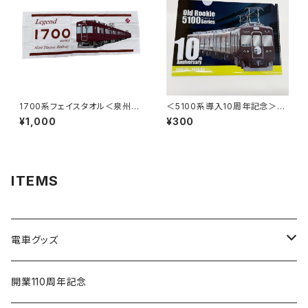
1700系フェイスタオル＜泉州タ
＜5100系導入10周年記念＞ク
オル＞
リアファイル（写真ver.）
¥1,000
¥300
ITEMS
電車グッズ
鉄道模型（Nゲージ）
開業110周年記念