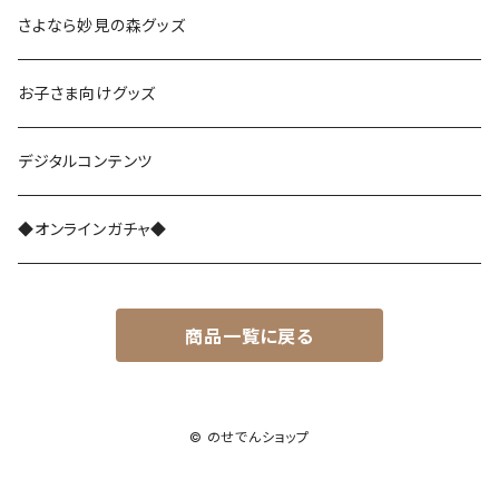
さよなら復刻塗装車両
さよなら妙見の森グッズ
能勢1700系
お子さま向けグッズ
レジェンド1757
能勢3100系
デジタルコンテンツ
さよなら1755
能勢5100系
◆オンラインガチャ◆
能勢7200系
商品一覧に戻る
能勢7200系（ラッピング列車）
能勢6002編成
© のせでんショップ