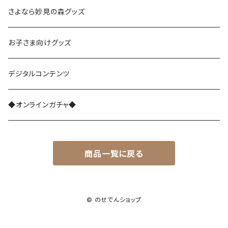
さよなら復刻塗装車両
さよなら妙見の森グッズ
能勢1700系
お子さま向けグッズ
レジェンド1757
能勢3100系
デジタルコンテンツ
さよなら1755
能勢5100系
◆オンラインガチャ◆
能勢7200系
商品一覧に戻る
能勢7200系（ラッピング列車）
能勢6002編成
© のせでんショップ