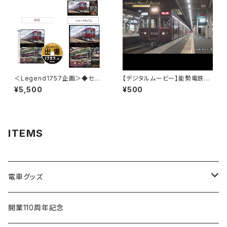
＜Legend1757企画＞◆セット
【デジタルムービー】能勢電鉄51
販売： DVD・フォトアルバム 特
00系 誕生までの記録
¥5,500
¥500
典付き◆Inspection Record
～最後の重要部検査～
ITEMS
電車グッズ
鉄道模型（Nゲージ）
開業110周年記念