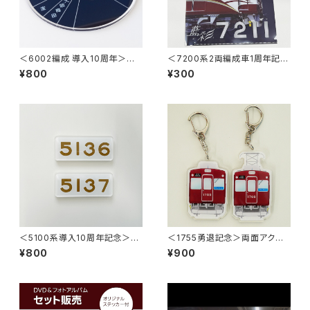
＜6002編成 導入10周年＞方
＜7200系2両編成車1周年記念
向幕指令器（ダイヤル型）アクリ
＞藍彩クリアファイル
¥800
¥300
ルコースター【行先】
＜5100系導入10周年記念＞マ
＜1755勇退記念＞両面アクリ
グネット付アクリルプレート
ルキーホルダー（1755+2062／
¥800
¥900
1705+2013）