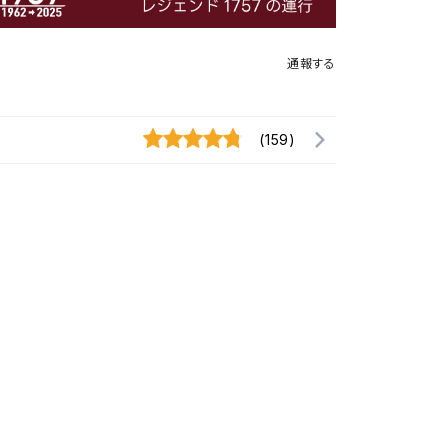
通報する
(159)