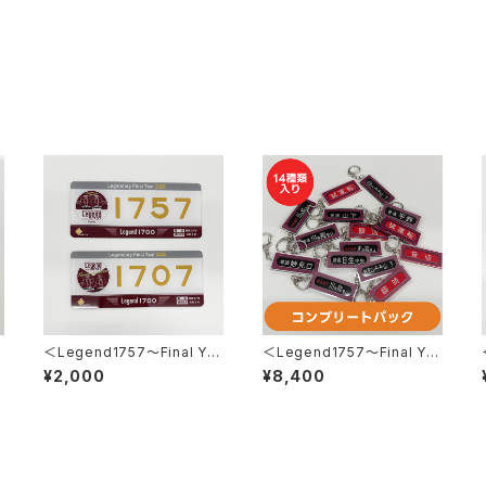
＜Legend1757～Final Ye
＜Legend1757～Final Ye
ar 2026～＞車内掲出プレー
ar 2026～＞ 側面方向幕キ
¥2,000
¥8,400
ト2枚セット
ーホルダー※コンプリートパッ
ク※