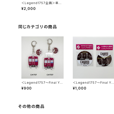
＜Legend1757企画＞車内
掲出記念銘板シート（箔押し）
¥2,000
2枚セット
同じカテゴリの商品
＜Legend1757～Final Ye
＜Legend1757～Final Ye
ar 2026～＞2連アクリルキ
ar 2026～＞ミニチュアマグ
¥900
¥1,000
ーホルダー
ネット2枚セット
その他の商品