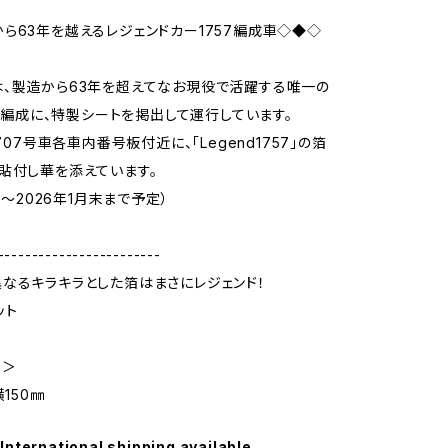
ら63年を越えるレジェンドカー1757編成車◇◆◇
、製造から63年を超えてなお現役で活躍する唯一の
757編成に、特製シートを掲出して運行しています。
1707号車各車内番号板付近に、「Legend1757」の箔
貼付し華を添えています。
1月～2026年1月末まで予定）
------------------------
なるキラキラとした箔はまさにレジェンド！
ット
）＞
横150㎜
International shipping available