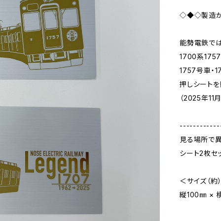
◇◆◇製造か
能勢電鉄では
1700系1
1757号車・
押しシートを
（2025年1
------------
見る場所で異
シート2枚セ
＜サイズ（約
縦100㎜ × 