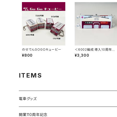
のせでんGOGOキュービー
＜6002編成 導入10周年＞
ニミニ方向幕（2連式）
¥800
¥3,300
ITEMS
電車グッズ
鉄道模型（Nゲージ）
開業110周年記念