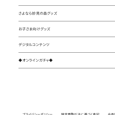
さよなら復刻塗装車両
さよなら妙見の森グッズ
能勢1700系
お子さま向けグッズ
レジェンド1757
能勢3100系
デジタルコンテンツ
さよなら1755
能勢5100系
◆オンラインガチャ◆
能勢7200系
能勢7200系（ラッピング列車）
能勢6002編成
プライバシーポリシー
特定商取引法に基づく表記
会員