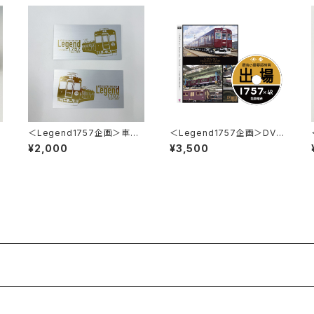
ミ
＜Legend1757企画＞車内
＜Legend1757企画＞DVD
掲出記念銘板シート（箔押し）
Inspection Record ～最後
¥2,000
¥3,500
2枚セット
の重要部検査～