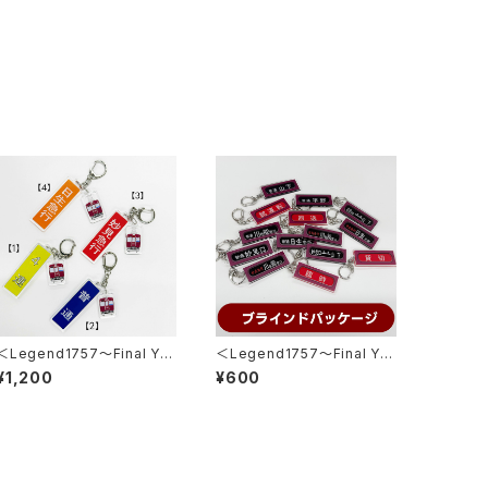
＜Legend1757～Final Ye
＜Legend1757～Final Ye
ar 2026～＞スタフ用列車種
ar 2026～＞ 側面方向幕キ
¥1,200
¥600
別プレートキーホルダー
ーホルダー※ブラインドパッケ
ージ※