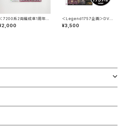
＜7200系2両編成車1周年記
＜Legend1757企画＞DVD
念＞車内掲出プレート2枚セッ
Inspection Record ～最後
¥2,000
¥3,500
ト
の重要部検査～