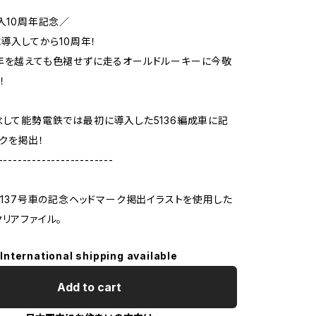
導入10周年記念／
に導入してから10周年！
年を越えても色褪せずに走るオールドルーキーに今敬
！
念して能勢電鉄では最初に導入した5136編成車に記
クを掲出！
------------------------
と5137号車の記念ヘッドマーク掲出イラストを使用した
クリアファイル。
International shipping available
Add to cart