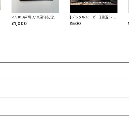
＜5100系導入10周年記念＞
【デジタルムービー】勇退1755
記念硬券4枚セット
～能勢電鉄を支えた君に感謝
¥1,000
¥500
～