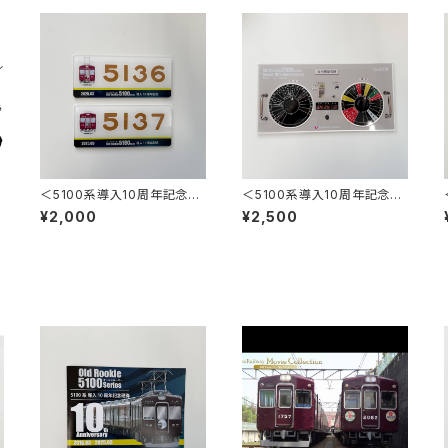
＜5100系導入10周年記念＞
＜5100系導入10周年記念＞
車内掲出記念プレート2枚セッ
方向幕指令器アクリルプレー
¥2,000
¥2,500
ト
ト コースター2枚付き（5108
号車）