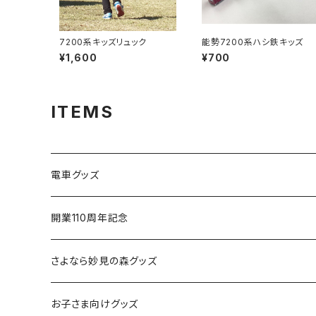
7200系キッズリュック
能勢7200系ハシ鉄キッズ
¥1,600
¥700
ITEMS
電車グッズ
鉄道模型（Nゲージ）
開業110周年記念
さよなら復刻塗装車両
さよなら妙見の森グッズ
能勢1700系
お子さま向けグッズ