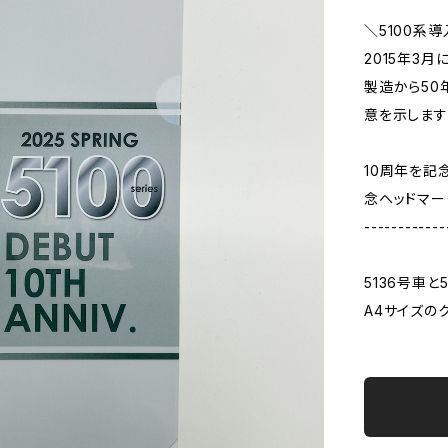
＼5100系
2015年3月
製造から50
意を示します
10周年を記
念ヘッドマー
------------
5136号車
A4サイズの